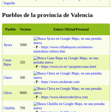
Segorbe
Pueblos de la provincia de Valencia
Pueblo
Vecinos
Enlace Oficial/Personal
Ayora
5000
-
P
-
https://www.villadeayora.es/entorno-
naturaleza-cultura.htm
Casas
320
Bajas
-
P
-
https://www.uv.es/~jarquem/casas.html
Chera
500
-
P
-
https://www.encherate.com
Chiva
9000
-
P
-
https://www.eltoricodechiva.com
Chulilla
799