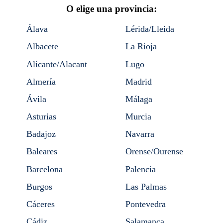
O elige una provincia:
Álava
Lérida/Lleida
Albacete
La Rioja
Alicante/Alacant
Lugo
Almería
Madrid
Ávila
Málaga
Asturias
Murcia
Badajoz
Navarra
Baleares
Orense/Ourense
Barcelona
Palencia
Burgos
Las Palmas
Cáceres
Pontevedra
Cádiz
Salamanca