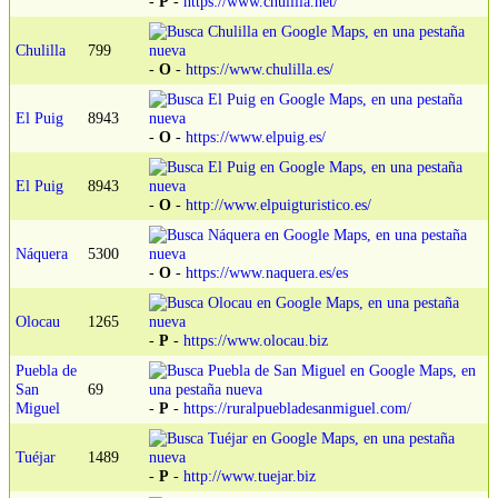
-
P
-
https://www.chulilla.net/
Chulilla
799
-
O
-
https://www.chulilla.es/
El Puig
8943
-
O
-
https://www.elpuig.es/
El Puig
8943
-
O
-
http://www.elpuigturistico.es/
Náquera
5300
-
O
-
https://www.naquera.es/es
Olocau
1265
-
P
-
https://www.olocau.biz
Puebla de
San
69
Miguel
-
P
-
https://ruralpuebladesanmiguel.com/
Tuéjar
1489
-
P
-
http://www.tuejar.biz